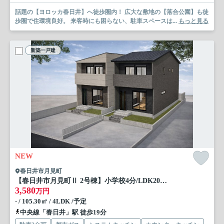
話題の【ヨロッカ春日井】へ徒歩圏内！ 広大な敷地の【落合公園】も徒
歩圏で住環境良好。 来客時にも困らない、駐車スペースは...
もっと見る
新築一戸建
NEW
春日井市月見町
【春日井市月見町Ⅱ 2号棟】小学校4分/LDK20帖超
3,580
万円
- / 105.30㎡ / 4LDK /予定
中央線「春日井」駅 徒歩19分