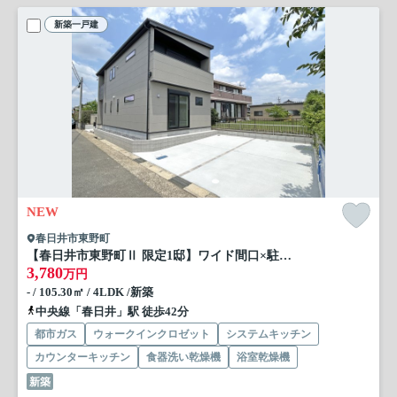
新築一戸建
NEW
春日井市東野町
【春日井市東野町Ⅱ 限定1邸】ワイド間口×駐車3台×長期優良住宅
3,780
万円
- / 105.30㎡ / 4LDK /新築
中央線「春日井」駅 徒歩42分
都市ガス
ウォークインクロゼット
システムキッチン
カウンターキッチン
食器洗い乾燥機
浴室乾燥機
新築