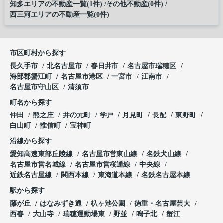
知多エリアの不動産一覧(1件)
その他不動産(0件)
西三河エリアの不動産一覧(0件)
市区町村から探す
長久手市
北名古屋市
春日井市
名古屋市瑞穂区
海部郡蟹江町
名古屋市港区
一宮市
江南市
名古屋市守山区
清須市
町名から探す
仲田
熊之庄
井の元町
学戸
月見町
長配
東野町
白山町
惟信町
宝神町
沿線から探す
愛知高速東部丘陵線
名古屋市営東山線
名鉄犬山線
名古屋市営名城線
名古屋市営桜通線
中央線
近鉄名古屋線
関西本線
東海道本線
名鉄名古屋本線
駅から探す
藤が丘
はなみずき通
杁ヶ池公園
徳重・名古屋芸大
西春
大山寺
瑞穂運動場東
野並
鳴子北
蟹江