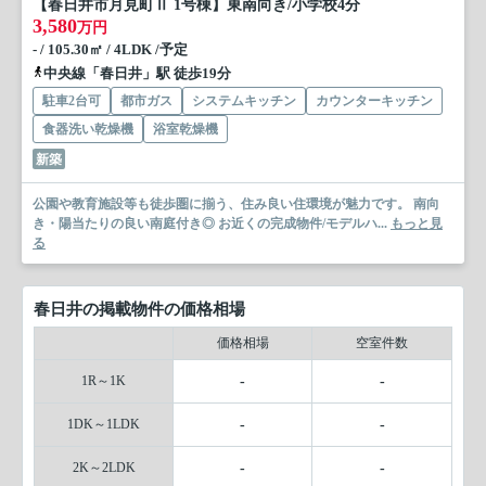
【春日井市月見町Ⅱ 1号棟】東南向き/小学校4分
3,580
万円
- / 105.30㎡ / 4LDK /予定
中央線「春日井」駅 徒歩19分
駐車2台可
都市ガス
システムキッチン
カウンターキッチン
食器洗い乾燥機
浴室乾燥機
新築
公園や教育施設等も徒歩圏に揃う、住み良い住環境が魅力です。 南向
き・陽当たりの良い南庭付き◎ お近くの完成物件/モデルハ...
もっと見
る
春日井の掲載物件の価格相場
価格相場
空室件数
1R～1K
-
-
1DK～1LDK
-
-
2K～2LDK
-
-