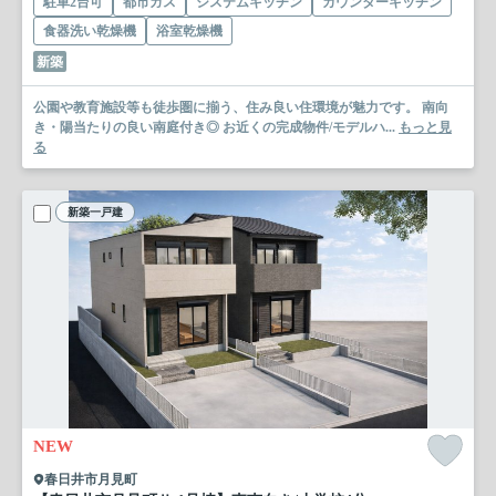
駐車2台可
都市ガス
システムキッチン
カウンターキッチン
食器洗い乾燥機
浴室乾燥機
新築
公園や教育施設等も徒歩圏に揃う、住み良い住環境が魅力です。 南向
き・陽当たりの良い南庭付き◎ お近くの完成物件/モデルハ...
もっと見
る
新築一戸建
NEW
春日井市月見町