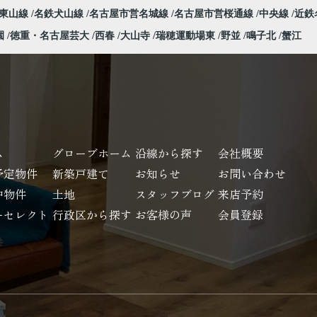
営東山線
名鉄犬山線
名古屋市営名城線
名古屋市営桜通線
中央線
近鉄
園
徳重・名古屋芸大
西春
大山寺
瑞穂運動場東
野並
鳴子北
蟹江
ム
グローブホーム
沿線から探す
会社概要
予定物件
新築戸建て
お知らせ
お問い合わせ
中物件
土地
スタッフブログ
来店予約
ーセレクト
行政区から探す
お客様の声
会員登録