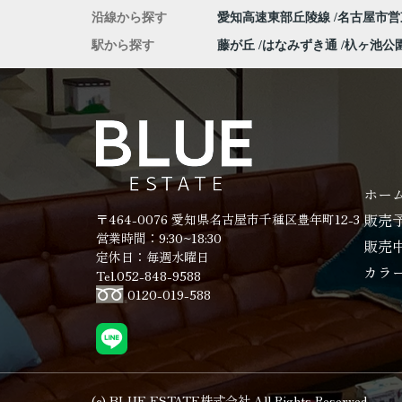
沿線から探す
愛知高速東部丘陵線
名古屋市
駅から探す
藤が丘
はなみずき通
杁ヶ池公
ホー
販売
〒464-0076 愛知県名古屋市千種区豊年町12-3
営業時間：9:30~18:30
販売
定休日：毎週水曜日
カラ
Tel.052-848-9588
0120-019-588
(c) BLUE ESTATE株式会社 All Rights Reserved.