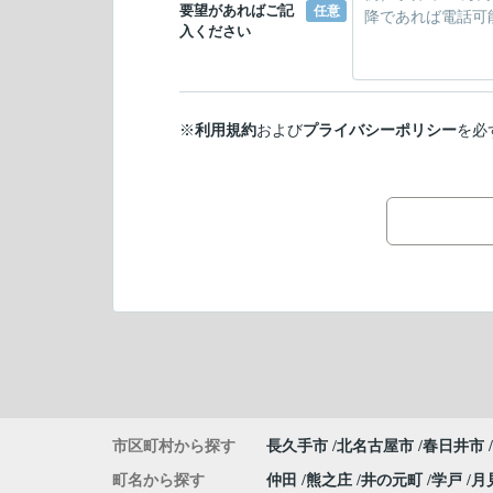
要望があればご記
任意
入ください
※
利用規約
および
プライバシーポリシー
を必
市区町村から探す
長久手市
北名古屋市
春日井市
町名から探す
仲田
熊之庄
井の元町
学戸
月