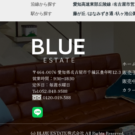
沿線から探す
愛知高速東部丘陵線
名古屋市
駅から探す
藤が丘
はなみずき通
杁ヶ池公
ホー
販売
〒464-0076 愛知県名古屋市千種区豊年町12-3
営業時間：9:30~18:30
販売
定休日：毎週水曜日
カラ
Tel.052-848-9588
0120-019-588
(c) BLUE ESTATE株式会社 All Rights Reserved.