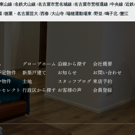
営東山線
名鉄犬山線
名古屋市営名城線
名古屋市営桜通線
中央線
近鉄
園
徳重・名古屋芸大
西春
大山寺
瑞穂運動場東
野並
鳴子北
蟹江
ム
グローブホーム
沿線から探す
会社概要
予定物件
新築戸建て
お知らせ
お問い合わせ
中物件
土地
スタッフブログ
来店予約
ーセレクト
行政区から探す
お客様の声
会員登録