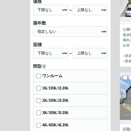
価格
～
築年数
公園
徒歩
南向
面積
お近
～
○岩
○岩
間取り
ワンルーム
1K/1DK/1LDK
2K/2DK/2LDK
3K/3DK/3LDK
4K/4DK/4LDK
話題