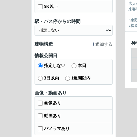
広大
5K以上
来客
○東
駅・バス停からの時間
○松
神
建物構造
追加する
情報公開日
指定しない
本日
3日以内
1週間以内
画像・動画あり
画像あり
動画あり
パノラマあり