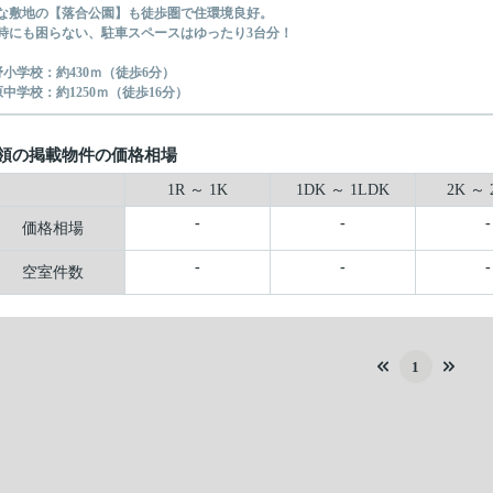
な敷地の【落合公園】も徒歩圏で住環境良好。
時にも困らない、駐車スペースはゆったり3台分！
野小学校：約430ｍ（徒歩6分）
原中学校：約1250ｍ（徒歩16分）
領の掲載物件の価格相場
1R ～ 1K
1DK ～ 1LDK
2K ～ 
-
-
-
価格相場
-
-
-
空室件数
1