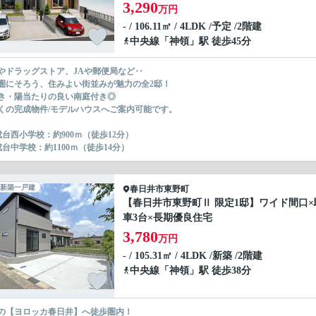
3,290
万円
- / 106.11㎡ / 4LDK /予定 /2階建
中央線
「
神領
」駅 徒歩45分
やドラッグストア、JAや郵便局など‥
圏にそろう、住みよい街並みが魅力の全2邸！
き・陽当たりの良い南庭付き◎
くの完成物件/モデルハウスへご案内可能です。
成台西小学校：約900ｍ（徒歩12分）
成台中学校：約1100ｍ（徒歩14分）
新築一戸建
春日井市
東野町
【春日井市東野町Ⅱ 限定1邸】ワイド間口×
車3台×長期優良住宅
3,780
万円
- / 105.31㎡ / 4LDK /新築 /2階建
中央線
「
神領
」駅 徒歩38分
の【ヨロッカ春日井】へ徒歩圏内！