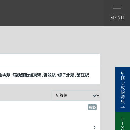
山寺駅
/
瑞穂運動場東駅
/
野並駅
/
鳴子北駅
/
蟹江駅
新築