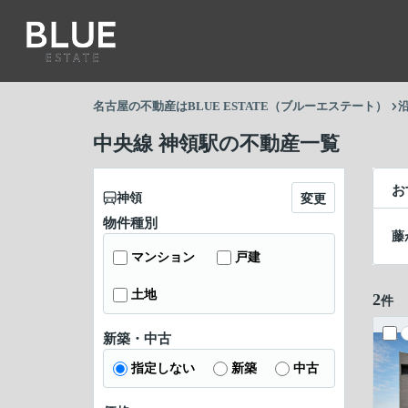
名古屋の不動産はBLUE ESTATE（ブルーエステート）
中央線 神領駅の不動産一覧
お
神領
変更
物件種別
藤
マンション
戸建
土地
2
件
新築・中古
指定しない
新築
中古