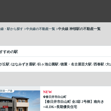
沿線・駅から探す
中央線の不動産一覧
中央線 神領駅の不動産一覧
すすめの駅
が丘駅
/
はなみずき通駅
/
杁ヶ池公園駅
/
徳重・名古屋芸大駅
/
西春駅
/
大
新築一戸建
NEW
春日井市
白山町
【春日井市白山町 全2邸 2号棟】南向き
×4LDK×長期優良住宅