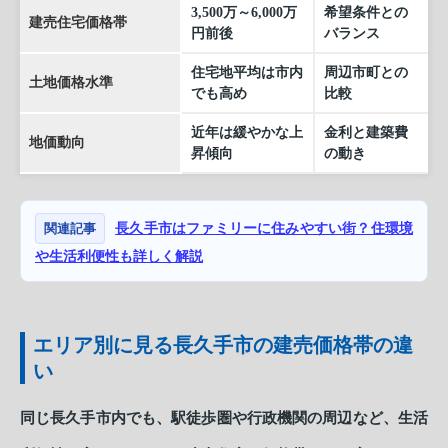
3,500万～6,000万
希望条件との
建売住宅価格帯
円前後
バランス
住宅地平均は市内
周辺市町との
土地価格水準
でも高め
比較
近年は緩やかな上
金利と建築費
地価動向
昇傾向
の動き
関連記事
長久手市はファミリーに住みやすい街？住環境
や生活利便性も詳しく解説
エリア別に見る長久手市の建売価格帯の違
い
同じ長久手市内でも、駅徒歩圏や行政機関の周辺など、生活