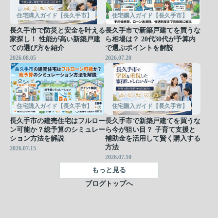
住宅購入ガイド【長久手市】
住宅購入ガイド【長久手市】
長久手市で防災と安全を叶える
長久手市で新築戸建てを買うな
家探し！ 性能が高い新築戸建
ら相場は？ 20代30代が予算内
ての選び方を紹介
で選ぶポイントを解説
2026.08.05
2026.07.20
住宅購入ガイド【長久手市】
住宅購入ガイド【長久手市】
長久手市の建売住宅はフルロー
長久手市で新築戸建てを買うな
ン可能か？総予算のシミュレー
ら今が狙い目？ 子育て支援と
ション方法を解説
補助金を活用して賢く購入する
方法
2026.07.15
2026.07.10
もっと見る
ブログトップへ