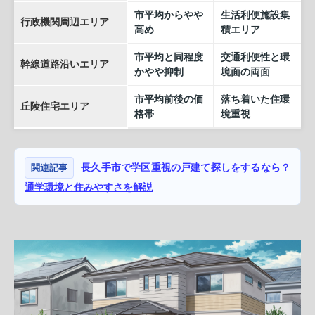
市平均からやや
生活利便施設集
行政機関周辺エリア
高め
積エリア
市平均と同程度
交通利便性と環
幹線道路沿いエリア
かやや抑制
境面の両面
市平均前後の価
落ち着いた住環
丘陵住宅エリア
格帯
境重視
関連記事
長久手市で学区重視の戸建て探しをするなら？
通学環境と住みやすさを解説