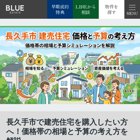
早期成約
LINEから
物件を
特典
相談
探す
長久手市で建売住宅を購入したい方
へ！価格帯の相場と予算の考え方を