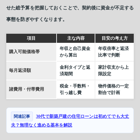
せた総予算を把握しておくことで、契約後に資金が不足する
事態を防ぎやすくなります。
項目
主な内容
目安の考え方
年収と自己資金
年収倍率と返済
購入可能価格帯
から算出
比率で判断
金利タイプと返
家計収支から上
毎月返済額
済期間
限設定
税金・手数料・
物件価格の一定
諸費用・付帯費用
引っ越し費
割合で計画
関連記事
30代で新築戸建の住宅ローンは初めてでも大丈
夫？無理なく進める基本を解説