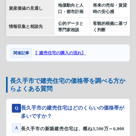
地価動向と人
将来の売却・賃貸
資産価値の見通し
口・都市計画
時の安心感
公的データと
客観的根拠に基づ
情報収集と相談先
専門家相談
く判断
関連記事
〖建売住宅の購入の流れ〗
長久手市で建売住宅の価格帯を調べる方か
らよくある質問
長久手市の建売住宅はどのくらいの価格帯が
Q
多いですか？
A
長久手市の新築建売住宅は、概ね3,500万～6,000