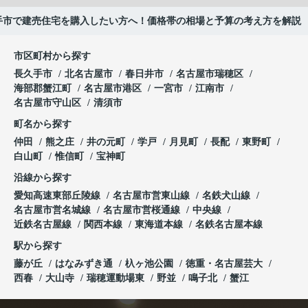
手市で建売住宅を購入したい方へ！価格帯の相場と予算の考え方を解説
市区町村から探す
長久手市
北名古屋市
春日井市
名古屋市瑞穂区
海部郡蟹江町
名古屋市港区
一宮市
江南市
名古屋市守山区
清須市
町名から探す
仲田
熊之庄
井の元町
学戸
月見町
長配
東野町
白山町
惟信町
宝神町
沿線から探す
愛知高速東部丘陵線
名古屋市営東山線
名鉄犬山線
名古屋市営名城線
名古屋市営桜通線
中央線
近鉄名古屋線
関西本線
東海道本線
名鉄名古屋本線
駅から探す
藤が丘
はなみずき通
杁ヶ池公園
徳重・名古屋芸大
西春
大山寺
瑞穂運動場東
野並
鳴子北
蟹江