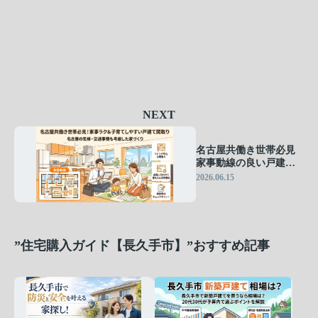
NEXT
名古屋共働き世帯必見
家事動線の良い戸建て
間取り 子育てしやすい
2026.06.15
名古屋の家づくりポイ
ント
”住宅購入ガイド【長久手市】”おすすめ記事