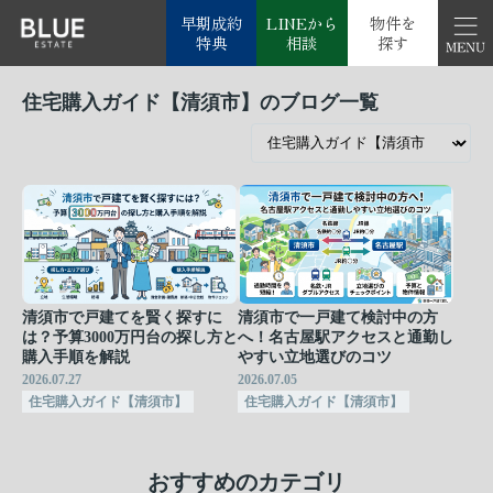
早期成約
LINEから
物件を
特典
相談
探す
住宅購入ガイド【清須市】のブログ一覧
清須市で戸建てを賢く探すに
清須市で一戸建て検討中の方
は？予算3000万円台の探し方と
へ！名古屋駅アクセスと通勤し
購入手順を解説
やすい立地選びのコツ
2026.07.27
2026.07.05
住宅購入ガイド【清須市】
住宅購入ガイド【清須市】
おすすめのカテゴリ