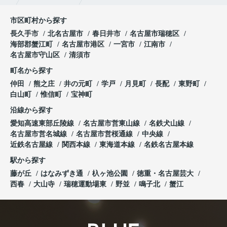
市区町村から探す
長久手市
北名古屋市
春日井市
名古屋市瑞穂区
海部郡蟹江町
名古屋市港区
一宮市
江南市
名古屋市守山区
清須市
町名から探す
仲田
熊之庄
井の元町
学戸
月見町
長配
東野町
白山町
惟信町
宝神町
沿線から探す
愛知高速東部丘陵線
名古屋市営東山線
名鉄犬山線
名古屋市営名城線
名古屋市営桜通線
中央線
近鉄名古屋線
関西本線
東海道本線
名鉄名古屋本線
駅から探す
藤が丘
はなみずき通
杁ヶ池公園
徳重・名古屋芸大
西春
大山寺
瑞穂運動場東
野並
鳴子北
蟹江