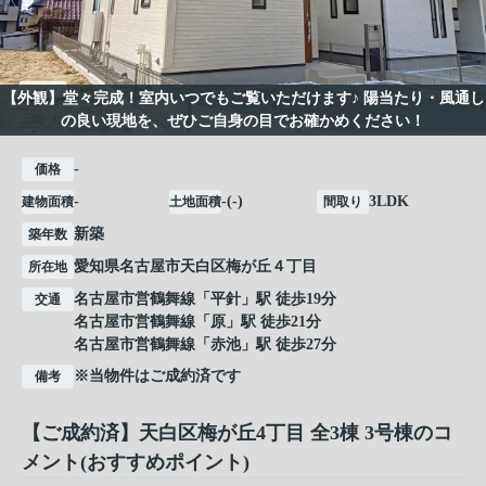
【外観】堂々完成！室内いつでもご覧いただけます♪ 陽当たり・風通し
の良い現地を、ぜひご自身の目でお確かめください！
-
価格
-
-(-)
3LDK
建物面積
土地面積
間取り
新築
築年数
愛知県
名古屋市天白区
梅が丘
４丁目
所在地
名古屋市営鶴舞線
「
平針
」駅 徒歩19分
交通
名古屋市営鶴舞線
「
原
」駅 徒歩21分
名古屋市営鶴舞線
「
赤池
」駅 徒歩27分
※当物件はご成約済です
備考
【ご成約済】天白区梅が丘4丁目 全3棟 3号棟のコ
メント(おすすめポイント)