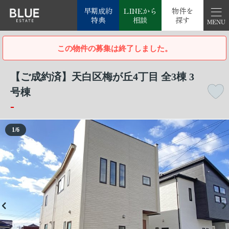
早期成約
LINEから
物件を
特典
相談
探す
この物件の募集は終了しました。
【ご成約済】天白区梅が丘4丁目 全3棟 3
号棟
-
1
/
6