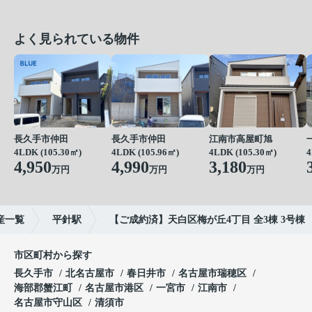
よく見られている物件
長久手市仲田
長久手市仲田
江南市高屋町旭
4LDK (105.30㎡)
4LDK (105.96㎡)
4LDK (105.30㎡)
4
4,950
4,990
3,180
万円
万円
万円
産一覧
平針駅
【ご成約済】天白区梅が丘4丁目 全3棟 3号棟
市区町村から探す
長久手市
北名古屋市
春日井市
名古屋市瑞穂区
海部郡蟹江町
名古屋市港区
一宮市
江南市
名古屋市守山区
清須市