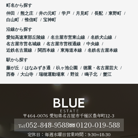
町名から探す
仲田
熊之庄
井の元町
学戸
月見町
長配
東野町
白山町
惟信町
宝神町
沿線から探す
愛知高速東部丘陵線
名古屋市営東山線
名鉄犬山線
名古屋市営名城線
名古屋市営桜通線
中央線
近鉄名古屋線
関西本線
東海道本線
名鉄名古屋本線
駅から探す
藤が丘
はなみずき通
杁ヶ池公園
徳重・名古屋芸大
西春
大山寺
瑞穂運動場東
野並
鳴子北
蟹江
〒464-0076 愛知県名古屋市千種区豊年町12-3
052-848-9588
0120-019-588
Tel.
定休日：毎週水曜日
営業時間：9:30~18:30