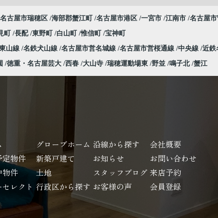
名古屋市瑞穂区
海部郡蟹江町
名古屋市港区
一宮市
江南市
名古屋市
見町
長配
東野町
白山町
惟信町
宝神町
営東山線
名鉄犬山線
名古屋市営名城線
名古屋市営桜通線
中央線
近鉄
園
徳重・名古屋芸大
西春
大山寺
瑞穂運動場東
野並
鳴子北
蟹江
ム
グローブホーム
沿線から探す
会社概要
予定物件
新築戸建て
お知らせ
お問い合わせ
中物件
土地
スタッフブログ
来店予約
ーセレクト
行政区から探す
お客様の声
会員登録