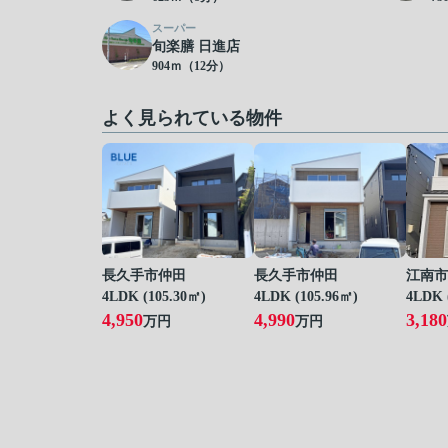
スーパー
旬楽膳 日進店
904ｍ（12分）
よく見られている物件
長久手市仲田
長久手市仲田
江南市
4LDK (105.30㎡)
4LDK (105.96㎡)
4LDK 
4,950
4,990
3,180
万円
万円