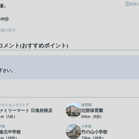
情報
場
」
49分
情報の見方
コメント(おすすめポイント)
下さい。
ンビニエンスストア
保育園
ァミリーマート 日進岩根店
北部保育園
93ｍ（5分）
616ｍ（8分）
学校
小学校
進北中学校
竹の山小学校
50ｍ（10分）
750ｍ（10分）