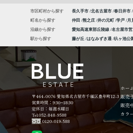
市区町村から探す
長久手市
北名古屋市
春日井市
町名から探す
仲田
熊之庄
井の元町
学戸
月
沿線から探す
愛知高速東部丘陵線
名古屋市
駅から探す
藤が丘
はなみずき通
杁ヶ池公
ホー
販売
〒464-0076 愛知県名古屋市千種区豊年町12-3
営業時間：9:30~18:30
販売
定休日：毎週水曜日
カラ
Tel.052-848-9588
0120-019-588