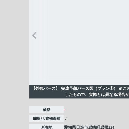
【外観パース】
完成予想パース図（プラン①） ※こ
したもので、実際とは異なる場合
価格
-
間取り/建物面積
-/-
所在地
愛知県
日進市
岩崎町
岩根224