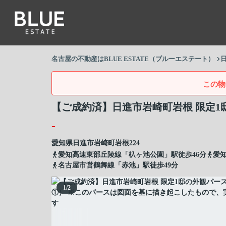
名古屋の不動産はBLUE ESTATE（ブルーエステート）
この物
【ご成約済】日進市岩崎町岩根 限定1
-
愛知県
日進市
岩崎町
岩根224
愛知高速東部丘陵線「杁ヶ池公園」駅徒歩46分
愛
名古屋市営鶴舞線「赤池」駅徒歩49分
1
/
2