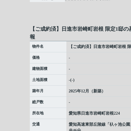
【ご成約済】日進市岩崎町岩根 限定1邸の
報
物件名
【ご成約済】日進市岩崎町岩根 限
価格
-
建物面積
-
土地面積
-(-)
築年月
2025年12月（新築）
総戸数
-
所在地
愛知県
日進市
岩崎町
岩根224
交通
愛知高速東部丘陵線
「
杁ヶ池公園
歩46分