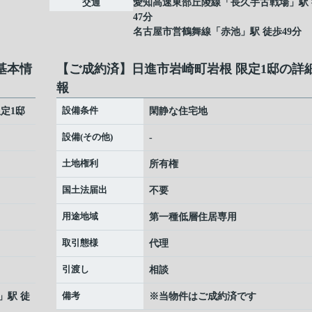
交通
愛知高速東部丘陵線
「
長久手古戦場
」駅
47分
名古屋市営鶴舞線
「
赤池
」駅 徒歩49分
基本情
【ご成約済】日進市岩崎町岩根 限定1邸の詳
報
設備条件
定1邸
閑静な住宅地
設備(その他)
-
土地権利
所有権
国土法届出
不要
用途地域
第一種低層住居専用
取引態様
代理
引渡し
相談
備考
」駅 徒
※当物件はご成約済です