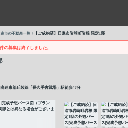
日進市の不動産一覧
【ご成約済】日進市岩崎町岩根 限定1邸
件の募集は終了しました。
邸
知高速東部丘陵線「長久手古戦場」駅徒歩47分