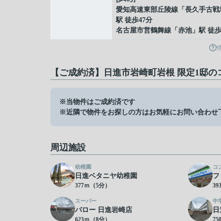
愛知高速東部丘陵線
「
長久手古戦
駅 徒歩47分
名古屋市営鶴舞線
「
赤池
」駅 徒歩
【ご成約済】日進市岩崎町岩根 限定1邸の
※当物件はご成約済です
※近隣で物件をお探しの方はお気軽にお問い合わせ
周辺施設
幼稚園
コ
日進ベタニヤ幼稚園
フ
377ｍ（5分）
3
スーパー
中
バロー 日進岩崎店
日
623ｍ（8分）
7