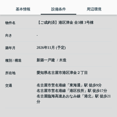
基本情報
設備条件
周辺環境
【ご成約済】港区津金 全3棟 3号棟
物件名
-
向き
2026年11月 (予定)
築年月
新築一戸建 / 木造
種別 / 構造
愛知県
名古屋市港区
津金
２丁目
所在地
名古屋市営名港線
「
東海通
」駅 徒歩9分
交通
名古屋市営名港線
「
港区役所
」駅 徒歩17分
名古屋臨海高速あおなみ線
「
港北
」駅 徒歩21
分