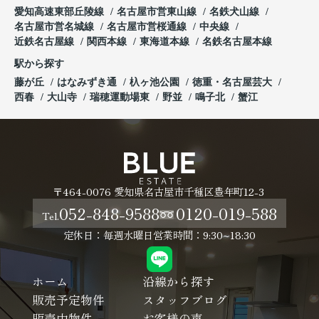
愛知高速東部丘陵線
名古屋市営東山線
名鉄犬山線
名古屋市営名城線
名古屋市営桜通線
中央線
近鉄名古屋線
関西本線
東海道本線
名鉄名古屋本線
駅から探す
藤が丘
はなみずき通
杁ヶ池公園
徳重・名古屋芸大
西春
大山寺
瑞穂運動場東
野並
鳴子北
蟹江
〒464-0076 愛知県名古屋市千種区豊年町12-3
052-848-9588
0120-019-588
Tel.
定休日：毎週水曜日
営業時間：9:30~18:30
ホーム
沿線から探す
販売予定物件
スタッフブログ
販売中物件
お客様の声