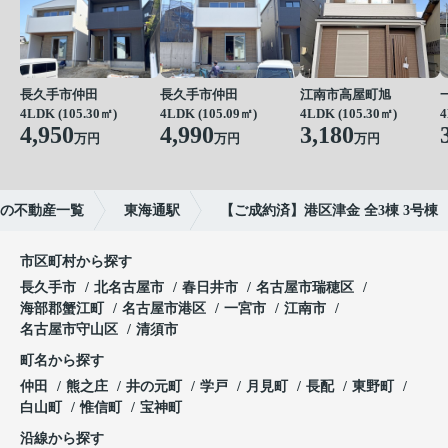
長久手市仲田
長久手市仲田
江南市高屋町旭
4LDK (105.30㎡)
4LDK (105.09㎡)
4LDK (105.30㎡)
4
4,950
4,990
3,180
万円
万円
万円
の不動産一覧
東海通駅
【ご成約済】港区津金 全3棟 3号棟
市区町村から探す
長久手市
北名古屋市
春日井市
名古屋市瑞穂区
海部郡蟹江町
名古屋市港区
一宮市
江南市
名古屋市守山区
清須市
町名から探す
仲田
熊之庄
井の元町
学戸
月見町
長配
東野町
白山町
惟信町
宝神町
沿線から探す