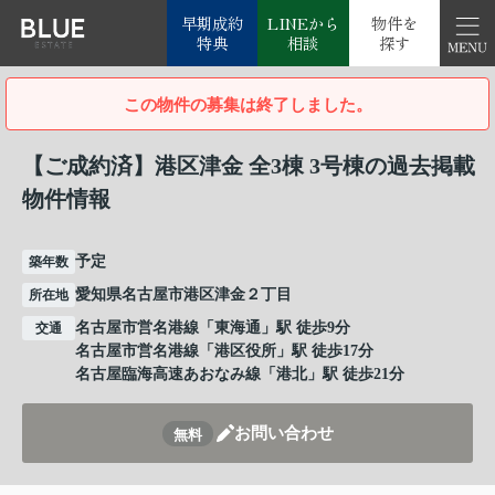
早期成約
LINEから
物件を
特典
相談
探す
この物件の募集は終了しました。
【ご成約済】港区津金 全3棟 3号棟の過去掲載
物件情報
予定
築年数
愛知県名古屋市港区津金２丁目
所在地
名古屋市営名港線
「
東海通
」駅 徒歩9分
交通
名古屋市営名港線
「
港区役所
」駅 徒歩17分
名古屋臨海高速あおなみ線
「
港北
」駅 徒歩21分
お問い合わせ
無料