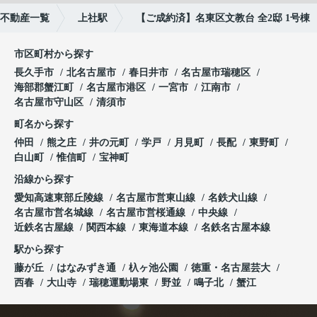
不動産一覧
上社駅
【ご成約済】名東区文教台 全2邸 1号棟
市区町村から探す
長久手市
北名古屋市
春日井市
名古屋市瑞穂区
海部郡蟹江町
名古屋市港区
一宮市
江南市
名古屋市守山区
清須市
町名から探す
仲田
熊之庄
井の元町
学戸
月見町
長配
東野町
白山町
惟信町
宝神町
沿線から探す
愛知高速東部丘陵線
名古屋市営東山線
名鉄犬山線
名古屋市営名城線
名古屋市営桜通線
中央線
近鉄名古屋線
関西本線
東海道本線
名鉄名古屋本線
駅から探す
藤が丘
はなみずき通
杁ヶ池公園
徳重・名古屋芸大
西春
大山寺
瑞穂運動場東
野並
鳴子北
蟹江