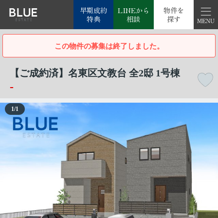
早期成約
LINEから
物件を
特典
相談
探す
この物件の募集は終了しました。
【ご成約済】名東区文教台 全2邸 1号棟
-
1
/
1