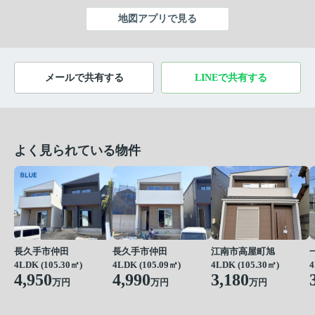
地図アプリで見る
メールで共有する
LINEで共有する
よく見られている物件
長久手市仲田
長久手市仲田
江南市高屋町旭
4LDK (105.30㎡)
4LDK (105.09㎡)
4LDK (105.30㎡)
4
4,950
4,990
3,180
万円
万円
万円