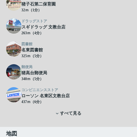
猪子石第二保育園
32ｍ（1分）
ドラッグストア
スギドラッグ 文教台店
263ｍ（4分）
図書館
名東図書館
325ｍ（5分）
郵便局
猪高台郵便局
340ｍ（5分）
コンビニエンスストア
ローソン 名東区文教台店
437ｍ（6分）
すべて見る
地図