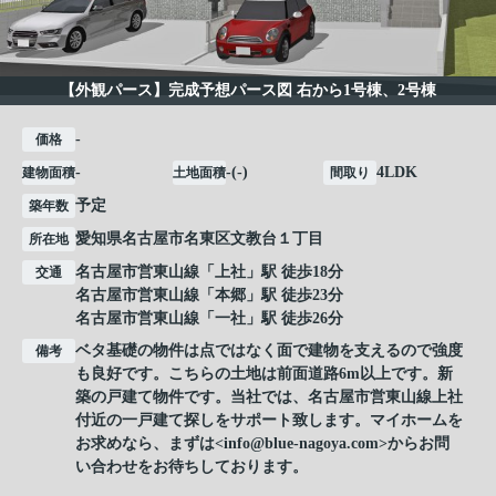
【外観パース】完成予想パース図 右から1号棟、2号棟
-
価格
-
-(-)
4LDK
建物面積
土地面積
間取り
予定
築年数
愛知県
名古屋市名東区
文教台
１丁目
所在地
名古屋市営東山線
「
上社
」駅 徒歩18分
交通
名古屋市営東山線
「
本郷
」駅 徒歩23分
名古屋市営東山線
「
一社
」駅 徒歩26分
ベタ基礎の物件は点ではなく面で建物を支えるので強度
備考
も良好です。こちらの土地は前面道路6m以上です。新
築の戸建て物件です。当社では、名古屋市営東山線上社
付近の一戸建て探しをサポート致します。マイホームを
お求めなら、まずは<info@blue-nagoya.com>からお問
い合わせをお待ちしております。