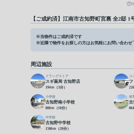
【ご成約済】江南市古知野町宮裏 全2邸 1
※当物件はご成約済です
※近隣で物件をお探しの方はお気軽にお問い合わせ
周辺施設
ドラッグストア
コ
スギ薬局 古知野店
フ
194ｍ（3分）
2
小学校
保
古知野南小学校
古
800ｍ（10分）
8
中学校
古知野中学校
1586ｍ（20分）