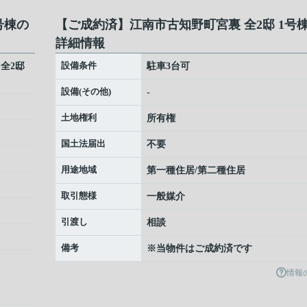
号棟の
【ご成約済】江南市古知野町宮裏 全2邸 1号
詳細情報
設備条件
全2邸
駐車3台可
設備(その他)
-
土地権利
所有権
国土法届出
不要
用途地域
第一種住居/第二種住居
取引態様
一般媒介
引渡し
相談
備考
※当物件はご成約済です
情報