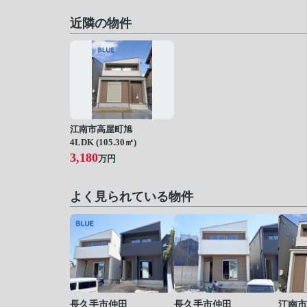
近隣の物件
江南市高屋町旭
4LDK (105.30㎡)
3,180
万円
よく見られている物件
長久手市仲田
長久手市仲田
江南市