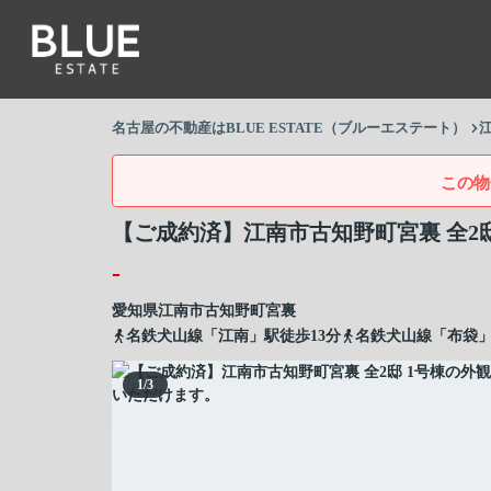
名古屋の不動産はBLUE ESTATE（ブルーエステート）
この物
【ご成約済】江南市古知野町宮裏 全2邸
-
愛知県
江南市
古知野町宮裏
名鉄犬山線「江南」駅徒歩13分
名鉄犬山線「布袋」
1
/
3