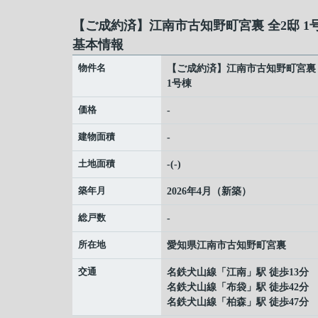
【ご成約済】江南市古知野町宮裏 全2邸 1
基本情報
物件名
【ご成約済】江南市古知野町宮裏 
1号棟
価格
-
建物面積
-
土地面積
-(-)
築年月
2026年4月（新築）
総戸数
-
所在地
愛知県
江南市
古知野町宮裏
交通
名鉄犬山線
「
江南
」駅 徒歩13分
名鉄犬山線
「
布袋
」駅 徒歩42分
名鉄犬山線
「
柏森
」駅 徒歩47分