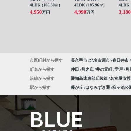
4LDK (105.30㎡)
4LDK (105.96㎡)
4LDK 
4,950
4,990
3,180
万円
万円
市区町村から探す
長久手市
北名古屋市
春日井市
町名から探す
仲田
熊之庄
井の元町
学戸
月
沿線から探す
愛知高速東部丘陵線
名古屋市
駅から探す
藤が丘
はなみずき通
杁ヶ池公