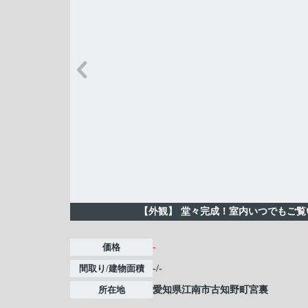
【外観】
堂々完成！室内いつでもご覧
価格
-
間取り/建物面積
-/-
所在地
愛知県
江南市
古知野町宮裏