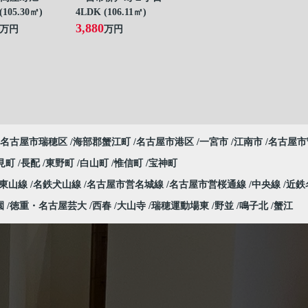
(105.30㎡)
4LDK (106.11㎡)
3,880
万円
万円
名古屋市瑞穂区
海部郡蟹江町
名古屋市港区
一宮市
江南市
名古屋市
見町
長配
東野町
白山町
惟信町
宝神町
営東山線
名鉄犬山線
名古屋市営名城線
名古屋市営桜通線
中央線
近鉄
園
徳重・名古屋芸大
西春
大山寺
瑞穂運動場東
野並
鳴子北
蟹江