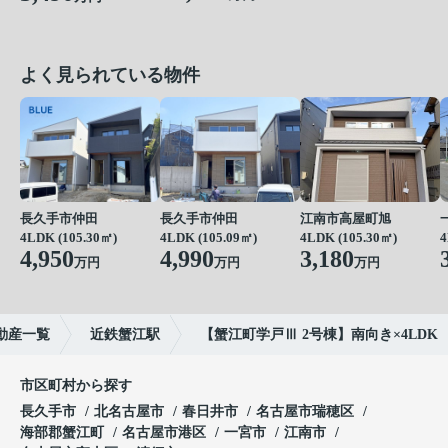
よく見られている物件
長久手市仲田
長久手市仲田
江南市高屋町旭
4LDK (105.30㎡)
4LDK (105.09㎡)
4LDK (105.30㎡)
4
4,950
4,990
3,180
万円
万円
万円
動産一覧
近鉄蟹江駅
【蟹江町学戸Ⅲ 2号棟】南向き×4LDK
市区町村から探す
長久手市
北名古屋市
春日井市
名古屋市瑞穂区
海部郡蟹江町
名古屋市港区
一宮市
江南市