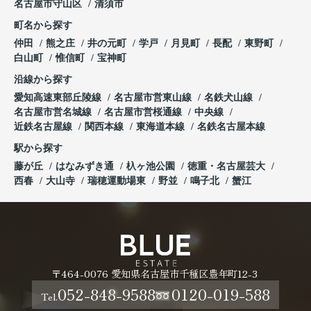
名古屋市守山区
清須市
町名から探す
仲田
熊之庄
井の元町
学戸
月見町
長配
東野町
白山町
惟信町
宝神町
沿線から探す
愛知高速東部丘陵線
名古屋市営東山線
名鉄犬山線
名古屋市営名城線
名古屋市営桜通線
中央線
近鉄名古屋線
関西本線
東海道本線
名鉄名古屋本線
駅から探す
藤が丘
はなみずき通
杁ヶ池公園
徳重・名古屋芸大
西春
大山寺
瑞穂運動場東
野並
鳴子北
蟹江
〒464-0076 愛知県名古屋市千種区豊年町12-3
052-848-9588
0120-019-588
Tel.