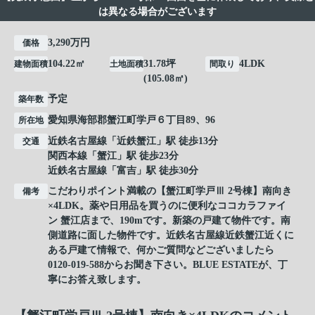
は異なる場合がございます
3,290万円
価格
104.22㎡
31.78坪
4LDK
建物面積
土地面積
間取り
(105.08㎡)
予定
築年数
愛知県
海部郡蟹江町
学戸
６丁目89、96
所在地
近鉄名古屋線
「
近鉄蟹江
」駅 徒歩13分
交通
関西本線
「
蟹江
」駅 徒歩23分
近鉄名古屋線
「
富吉
」駅 徒歩30分
こだわりポイント満載の【蟹江町学戸Ⅲ 2号棟】南向き
備考
×4LDK。薬や日用品を買うのに便利なココカラファイ
ン 蟹江店まで、190mです。新築の戸建て物件です。南
側道路に面した物件です。近鉄名古屋線近鉄蟹江近くに
ある戸建て情報で、何かご質問などございましたら
0120-019-588からお聞き下さい。BLUE ESTATEが、丁
寧にお答え致します。