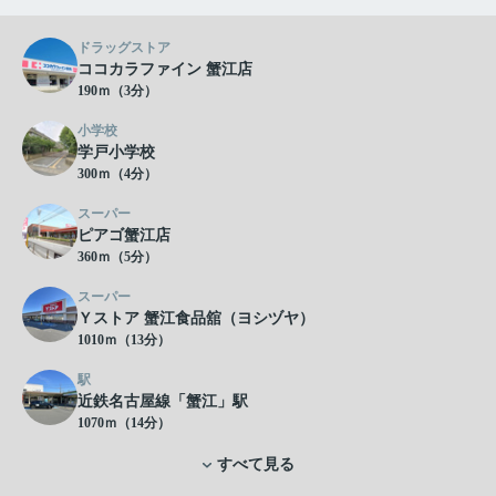
ドラッグストア
ココカラファイン 蟹江店
190ｍ（3分）
小学校
学戸小学校
300ｍ（4分）
スーパー
ピアゴ蟹江店
360ｍ（5分）
スーパー
Ｙストア 蟹江食品舘（ヨシヅヤ）
1010ｍ（13分）
駅
近鉄名古屋線「蟹江」駅
1070ｍ（14分）
すべて見る