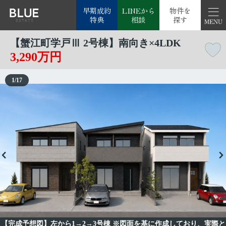
早期成約
LINEから
物件を
特典
相談
探す
【蟹江町学戸Ⅲ 2号棟】南向き×4LDK
3,290万円
1
/
17
【完成予想図】左から1→2→3号棟 ※図面を基に作成しており、実際と