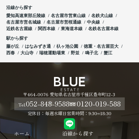
沿線から探す
愛知高速東部丘陵線
名古屋市営東山線
名鉄犬山線
名古屋市営名城線
名古屋市営桜通線
中央線
近鉄名古屋線
関西本線
東海道本線
名鉄名古屋本線
駅から探す
藤が丘
はなみずき通
杁ヶ池公園
徳重・名古屋芸大
西春
大山寺
瑞穂運動場東
野並
鳴子北
蟹江
〒464-0076 愛知県名古屋市千種区豊年町12-3
052-848-9588
0120-019-588
Tel.
定休日：毎週水曜日
営業時間：9:30~18:30
ホーム
沿線から探す