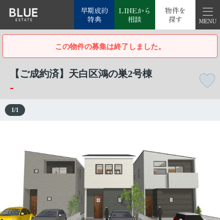
早期成約
LINEから
物件を
特典
相談
探す
この物件の募集は終了しました。
【ご成約済】天白区鴻の巣2号棟
-
1
/
1