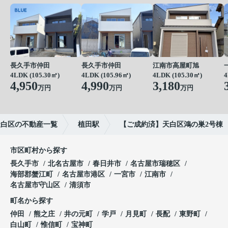
長久手市仲田
長久手市仲田
江南市高屋町旭
4LDK (105.30㎡)
4LDK (105.96㎡)
4LDK (105.30㎡)
4
4,950
4,990
3,180
万円
万円
万円
天白区の不動産一覧
植田駅
【ご成約済】天白区鴻の巣2号棟
市区町村から探す
長久手市
北名古屋市
春日井市
名古屋市瑞穂区
海部郡蟹江町
名古屋市港区
一宮市
江南市
名古屋市守山区
清須市
町名から探す
仲田
熊之庄
井の元町
学戸
月見町
長配
東野町
白山町
惟信町
宝神町