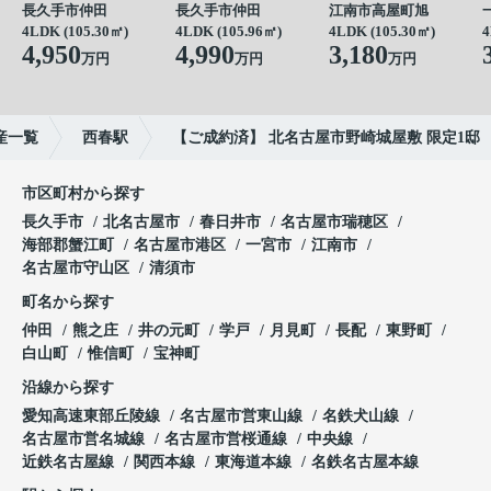
長久手市仲田
長久手市仲田
江南市高屋町旭
4LDK (105.30㎡)
4LDK (105.96㎡)
4LDK (105.30㎡)
4
4,950
4,990
3,180
万円
万円
万円
産一覧
西春駅
【ご成約済】 北名古屋市野崎城屋敷 限定1邸
市区町村から探す
長久手市
北名古屋市
春日井市
名古屋市瑞穂区
海部郡蟹江町
名古屋市港区
一宮市
江南市
名古屋市守山区
清須市
町名から探す
仲田
熊之庄
井の元町
学戸
月見町
長配
東野町
白山町
惟信町
宝神町
沿線から探す
愛知高速東部丘陵線
名古屋市営東山線
名鉄犬山線
名古屋市営名城線
名古屋市営桜通線
中央線
近鉄名古屋線
関西本線
東海道本線
名鉄名古屋本線