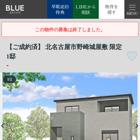
早期成約
LINEから
物件を
特典
相談
探す
この物件の募集は終了しました。
【ご成約済】 北名古屋市野崎城屋敷 限定
1邸
-
1
/
2