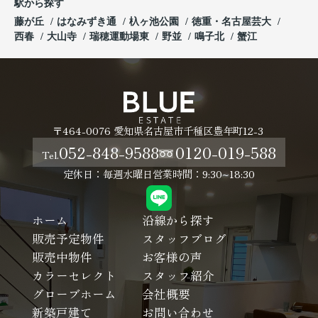
駅から探す
藤が丘
はなみずき通
杁ヶ池公園
徳重・名古屋芸大
西春
大山寺
瑞穂運動場東
野並
鳴子北
蟹江
〒464-0076 愛知県名古屋市千種区豊年町12-3
052-848-9588
0120-019-588
Tel.
定休日：毎週水曜日
営業時間：9:30~18:30
ホーム
沿線から探す
販売予定物件
スタッフブログ
販売中物件
お客様の声
カラーセレクト
スタッフ紹介
グローブホーム
会社概要
新築戸建て
お問い合わせ