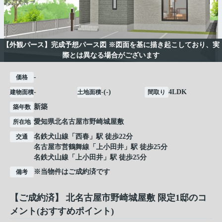
【外観パース】完成予想パース図 ※図面を基に描き起こしており、実
際とは異なる場合がございます
-
価格
-
-(-)
4LDK
建物面積
土地面積
間取り
新築
築年数
愛知県
北名古屋市
野崎
城屋敷
所在地
名鉄犬山線
「
西春
」駅 徒歩22分
交通
名古屋市営鶴舞線
「
上小田井
」駅 徒歩25分
名鉄犬山線
「
上小田井
」駅 徒歩25分
※当物件はご成約済です
備考
【ご成約済】 北名古屋市野崎城屋敷 限定1邸のコ
メント(おすすめポイント)