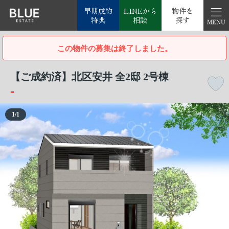
早期成約
LINEから
物件を
特典
相談
探す
この物件の募集は終了しました。
【ご成約済】北区安井 全2邸 2号棟
-
1
/
1