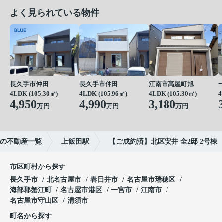
よく見られている物件
長久手市仲田
長久手市仲田
江南市高屋町旭
4LDK (105.30㎡)
4LDK (105.96㎡)
4LDK (105.30㎡)
4
4,950
4,990
3,180
万円
万円
万円
の不動産一覧
上飯田駅
【ご成約済】北区安井 全2邸 2号棟
市区町村から探す
長久手市
北名古屋市
春日井市
名古屋市瑞穂区
海部郡蟹江町
名古屋市港区
一宮市
江南市
名古屋市守山区
清須市
町名から探す