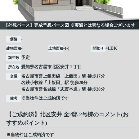
【外観パース】完成予想パース図 ※実際とは異なる場合ございます
-
価格
-
-(-)
4LDK
建物面積
土地面積
間取り
予定
築年数
愛知県
名古屋市北区
安井
１丁目
所在地
名古屋市営上飯田線
「
上飯田
」駅 徒歩17分
交通
名鉄小牧線
「
上飯田
」駅 徒歩20分
名古屋市営名城線
「
志賀本通
」駅 徒歩20分
※当物件はご成約済です
備考
【ご成約済】北区安井 全2邸 2号棟のコメント(お
すすめポイント)
※当物件はご成約済です