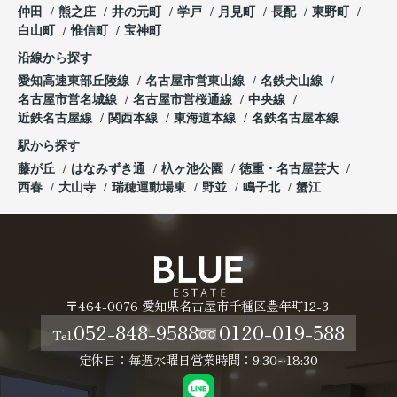
仲田
熊之庄
井の元町
学戸
月見町
長配
東野町
白山町
惟信町
宝神町
沿線から探す
愛知高速東部丘陵線
名古屋市営東山線
名鉄犬山線
名古屋市営名城線
名古屋市営桜通線
中央線
近鉄名古屋線
関西本線
東海道本線
名鉄名古屋本線
駅から探す
藤が丘
はなみずき通
杁ヶ池公園
徳重・名古屋芸大
西春
大山寺
瑞穂運動場東
野並
鳴子北
蟹江
〒464-0076 愛知県名古屋市千種区豊年町12-3
052-848-9588
0120-019-588
Tel.
定休日：毎週水曜日
営業時間：9:30~18:30