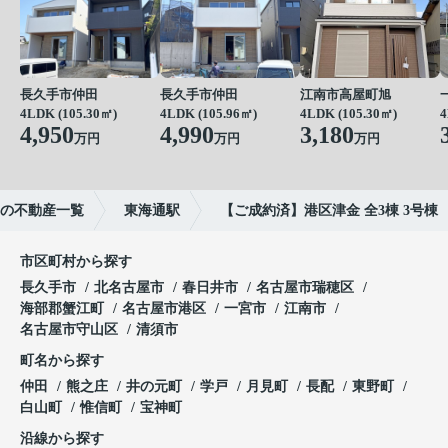
長久手市仲田
長久手市仲田
江南市高屋町旭
4LDK (105.30㎡)
4LDK (105.96㎡)
4LDK (105.30㎡)
4
4,950
4,990
3,180
万円
万円
万円
の不動産一覧
東海通駅
【ご成約済】港区津金 全3棟 3号棟
市区町村から探す
長久手市
北名古屋市
春日井市
名古屋市瑞穂区
海部郡蟹江町
名古屋市港区
一宮市
江南市
名古屋市守山区
清須市
町名から探す
仲田
熊之庄
井の元町
学戸
月見町
長配
東野町
白山町
惟信町
宝神町
沿線から探す