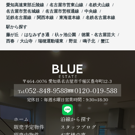
愛知高速東部丘陵線
名古屋市営東山線
名鉄犬山線
名古屋市営名城線
名古屋市営桜通線
中央線
近鉄名古屋線
関西本線
東海道本線
名鉄名古屋本線
駅から探す
藤が丘
はなみずき通
杁ヶ池公園
徳重・名古屋芸大
西春
大山寺
瑞穂運動場東
野並
鳴子北
蟹江
〒464-0076 愛知県名古屋市千種区豊年町12-3
052-848-9588
0120-019-588
Tel.
定休日：毎週水曜日
営業時間：9:30~18:30
ホーム
沿線から探す
販売予定物件
スタッフブログ
販売中物件
お客様の声