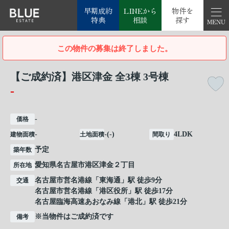
早期成約
LINEから
物件を
特典
相談
探す
この物件の募集は終了しました。
【ご成約済】港区津金 全3棟 3号棟
-
-
価格
-
-(-)
4LDK
建物面積
土地面積
間取り
予定
築年数
愛知県
名古屋市港区
津金
２丁目
所在地
名古屋市営名港線
「
東海通
」駅 徒歩9分
交通
名古屋市営名港線
「
港区役所
」駅 徒歩17分
名古屋臨海高速あおなみ線
「
港北
」駅 徒歩21分
※当物件はご成約済です
備考