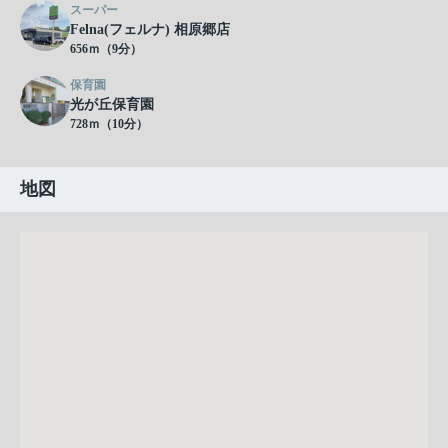
スーパー
Felna(フェルナ) 相原郷店
656ｍ（9分）
保育園
光が丘保育園
728ｍ（10分）
地図