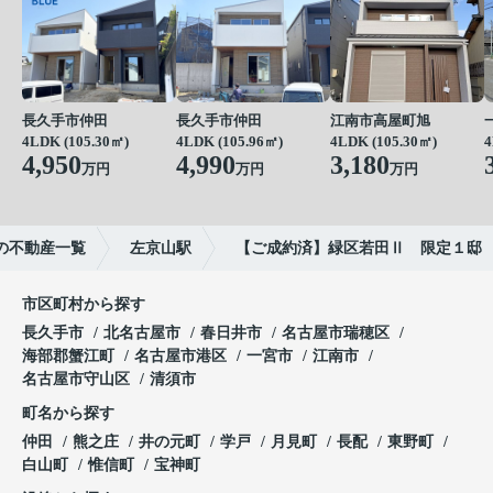
長久手市仲田
長久手市仲田
江南市高屋町旭
4LDK (105.30㎡)
4LDK (105.96㎡)
4LDK (105.30㎡)
4
4,950
4,990
3,180
万円
万円
万円
の不動産一覧
左京山駅
【ご成約済】緑区若田Ⅱ 限定１邸
市区町村から探す
長久手市
北名古屋市
春日井市
名古屋市瑞穂区
海部郡蟹江町
名古屋市港区
一宮市
江南市
名古屋市守山区
清須市
町名から探す
仲田
熊之庄
井の元町
学戸
月見町
長配
東野町
白山町
惟信町
宝神町