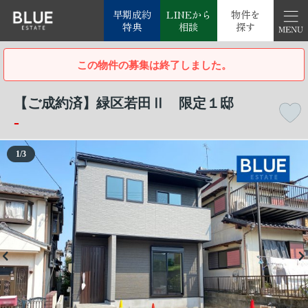
早期成約
LINEから
物件を
特典
相談
探す
この物件の募集は終了しました。
【ご成約済】緑区若田Ⅱ 限定１邸
-
1
/
3