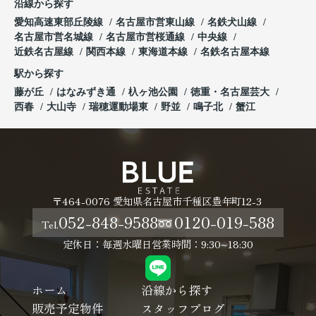
沿線から探す
愛知高速東部丘陵線
名古屋市営東山線
名鉄犬山線
名古屋市営名城線
名古屋市営桜通線
中央線
近鉄名古屋線
関西本線
東海道本線
名鉄名古屋本線
駅から探す
藤が丘
はなみずき通
杁ヶ池公園
徳重・名古屋芸大
西春
大山寺
瑞穂運動場東
野並
鳴子北
蟹江
〒464-0076 愛知県名古屋市千種区豊年町12-3
052-848-9588
0120-019-588
Tel.
定休日：毎週水曜日
営業時間：9:30~18:30
ホーム
沿線から探す
販売予定物件
スタッフブログ