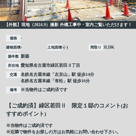
【外観】現地（2024.9）撮影 外構工事中・室内ご覧いただけます！
-
価格
-
-(-)
3LDK
建物面積
土地面積
間取り
新築
築年数
愛知県
名古屋市緑区
若田
３丁目
所在地
名鉄名古屋本線
「
左京山
」駅 徒歩14分
交通
名鉄名古屋本線
「
有松
」駅 徒歩16分
※当物件はご成約済です
備考
【ご成約済】緑区若田Ⅱ 限定１邸のコメント(お
すすめポイント)
※当物件はご成約済です
※近隣で物件をお探しの方はお気軽にお問い合わせ下さい。